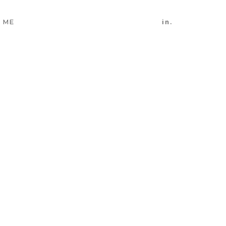
in.
 ME