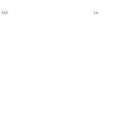
in.
 ME